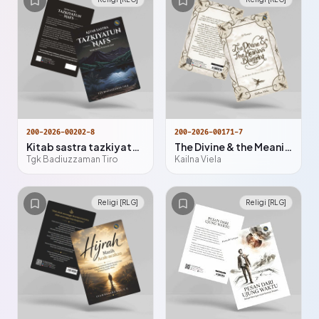
200-2026-00202-8
200-2026-00171-7
Kitab sastra tazkiyatun nafs : kitab sastra penyucian jiwa
The Divine & the Meaning Blueprint
Tgk Badiuzzaman Tiro
Kailna Viela
Religi [RLG]
Religi [RLG]