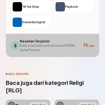
TikTok Shop
Playbook
Gramedia Digital
Keaslian Terjamin
🔒
73
Buku ini tercatat resmi di sistem DPSBN
scan
Detak Pustaka.
BUKU SERUPA
Baca juga dari kategori Religi
[RLG]
Religi [RLG]
Religi [RLG]