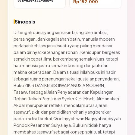
978-634-321-000-9
Rp 152.000
Sinopsis
Di tengah dunia yang semakin bising oleh ambisi,
persaingan, dan kegelisahan batin, manusia modern
perlahan kehilangan sesuatu yang paling mendasar
dalam dirinya: ketenangan rohani. Kehidupan bergerak
semakin cepat, ilmu berkembang semakin luas, tetapi
hati manusia justru semakin kosong dan jauh dari
makna keberadaan. Dalam situasi inilah buku ini hadir
sebagai ruang perenungan sekaligus jalan penyadaran.
Buku ZIKIR DAN KRISIS JIWA MANUSIA MODERN,
Tasawuf sebagai Jalan Penyadaran dan Kepulangan
Rohani Telaah Pemikiran Syekh K.H. Moch. Ali Hanafiah
Akbar merupakan refleksi mendalam atas ajaran
tasawuf, zikir, dan pendidikan rohani yang berakar
pada tradisi Tarekat Qodiriyyah wan Naqsyabandiyyah
Pondok Pesantren Suryalaya. Buku ini tidak hanya
membahas tasawuf sebagai konsep spiritual, tetapi