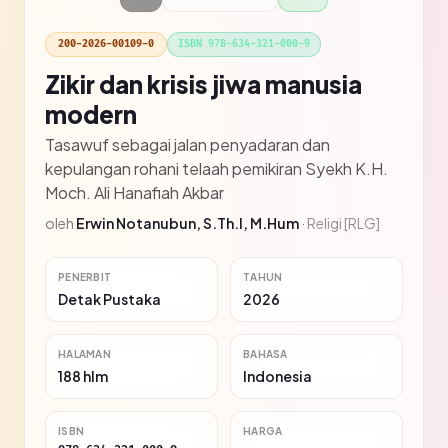
200-2026-00109-0
ISBN 978-634-321-000-9
Zikir dan krisis jiwa manusia
modern
Tasawuf sebagai jalan penyadaran dan
kepulangan rohani telaah pemikiran Syekh K.H.
Moch. Ali Hanafiah Akbar
oleh
Erwin Notanubun, S.Th.I, M.Hum
·
Religi [RLG]
PENERBIT
TAHUN
Detak Pustaka
2026
HALAMAN
BAHASA
188 hlm
Indonesia
ISBN
HARGA