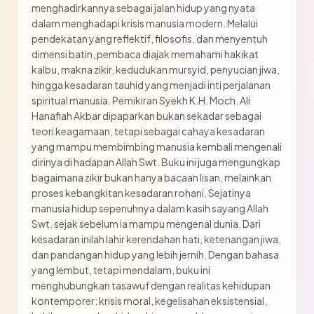
menghadirkannya sebagai jalan hidup yang nyata
dalam menghadapi krisis manusia modern. Melalui
pendekatan yang reflektif, filosofis, dan menyentuh
dimensi batin, pembaca diajak memahami hakikat
kalbu, makna zikir, kedudukan mursyid, penyucian jiwa,
hingga kesadaran tauhid yang menjadi inti perjalanan
spiritual manusia. Pemikiran Syekh K.H. Moch. Ali
Hanafiah Akbar dipaparkan bukan sekadar sebagai
teori keagamaan, tetapi sebagai cahaya kesadaran
yang mampu membimbing manusia kembali mengenali
dirinya di hadapan Allah Swt. Buku ini juga mengungkap
bagaimana zikir bukan hanya bacaan lisan, melainkan
proses kebangkitan kesadaran rohani. Sejatinya
manusia hidup sepenuhnya dalam kasih sayang Allah
Swt. sejak sebelum ia mampu mengenal dunia. Dari
kesadaran inilah lahir kerendahan hati, ketenangan jiwa,
dan pandangan hidup yang lebih jernih. Dengan bahasa
yang lembut, tetapi mendalam, buku ini
menghubungkan tasawuf dengan realitas kehidupan
kontemporer: krisis moral, kegelisahan eksistensial,