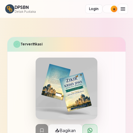
DPSBN
Login
Detak Pustaka
✓
Terverifikasi
📤 Bagikan