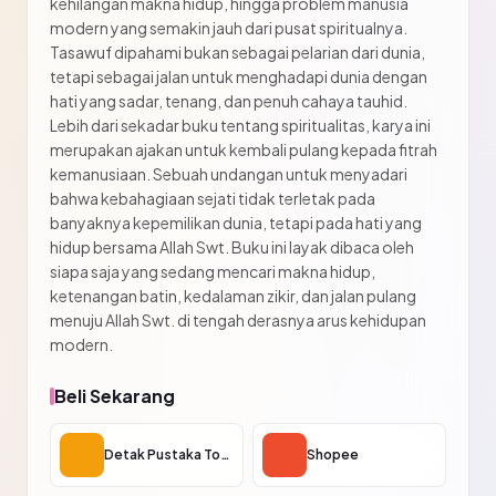
kehilangan makna hidup, hingga problem manusia
modern yang semakin jauh dari pusat spiritualnya.
Tasawuf dipahami bukan sebagai pelarian dari dunia,
tetapi sebagai jalan untuk menghadapi dunia dengan
hati yang sadar, tenang, dan penuh cahaya tauhid.
Lebih dari sekadar buku tentang spiritualitas, karya ini
merupakan ajakan untuk kembali pulang kepada fitrah
kemanusiaan. Sebuah undangan untuk menyadari
bahwa kebahagiaan sejati tidak terletak pada
banyaknya kepemilikan dunia, tetapi pada hati yang
hidup bersama Allah Swt. Buku ini layak dibaca oleh
siapa saja yang sedang mencari makna hidup,
ketenangan batin, kedalaman zikir, dan jalan pulang
menuju Allah Swt. di tengah derasnya arus kehidupan
modern.
Beli Sekarang
Detak Pustaka Toko
Shopee