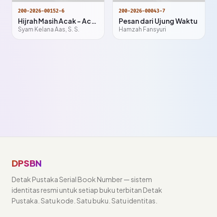
200-2026-00152-6
200-2026-00043-7
Hijrah Masih Acak - Acakan
Pesan dari Ujung Waktu
Syam Kelana Aas, S. S.
Hamzah Fansyuri
DPSBN
Detak Pustaka Serial Book Number — sistem
identitas resmi untuk setiap buku terbitan Detak
Pustaka. Satu kode. Satu buku. Satu identitas.