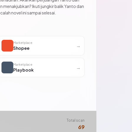
an menakjubkan? Ikuti jungkir balik Yanto dan
lah novel ini sampai selesai.
Marketplace
→
Shopee
Marketplace
→
Playbook
Total scan
69