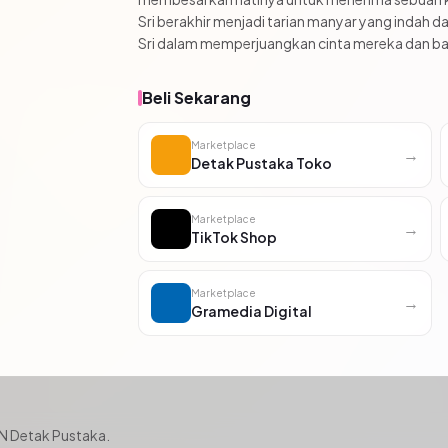
Sri berakhir menjadi tarian manyar yang indah d
Sri dalam memperjuangkan cinta mereka dan baca
Beli Sekarang
Marketplace
→
Detak Pustaka Toko
Marketplace
→
TikTok Shop
Marketplace
→
Gramedia Digital
BN Detak Pustaka.