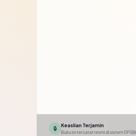
Keaslian Terjamin
🔒
Buku ini tercatat resmi di sistem DPS