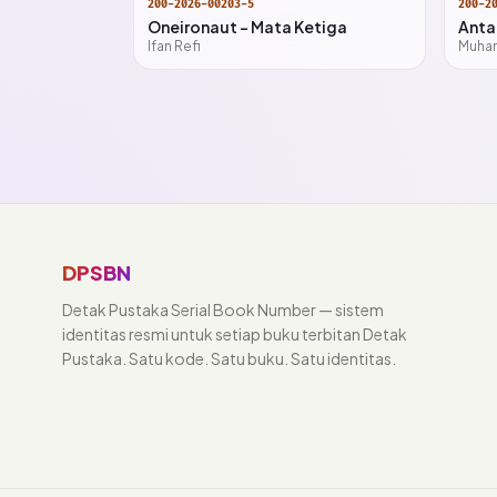
200-2026-00203-5
200-2
Oneironaut - Mata Ketiga
Anta
Ifan Refi
Muha
DPSBN
Detak Pustaka Serial Book Number — sistem
identitas resmi untuk setiap buku terbitan Detak
Pustaka. Satu kode. Satu buku. Satu identitas.