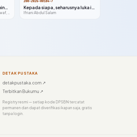
200-2026-00184-7
Ouroboros – Siklus Sunyi, Hening yang Menjadi
Kepada siapa, seharusnya luka ini pulang?
Muhamad Sultan Haji Habibie Al-Tawaf, S.M.
Ifriani Abdul Salam
DETAK PUSTAKA
detakpustaka.com ↗
Terbitkan Bukumu ↗
Registry resmi — setiap kode DPSBN tercatat
permanen dan dapat diverifikasi kapan saja, gratis
tanpa login.