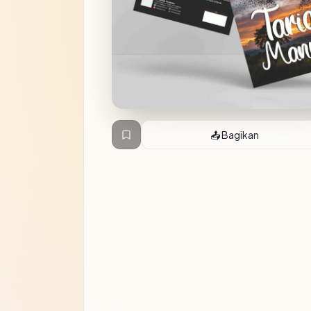
📤 Bagikan