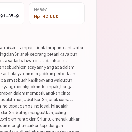
HARGA
691-85-9
Rp 142.000
a, miskin, tampan, tidak tampan, cantik atau
ling dan Sri anak seorang petani kaya pun
reka sadar bahwa cinta adalah untuk
ah sebuah keniscayaan yang ada dalam
ngkan haknya dan menjadikan perbedaan
i dalam sebuah kasih sayang walaupun
nyar yang menakjubkan, kompak, hangat,
 harapan dalam memperjuangkan cinta
h adalah menjodohkan Sri, anak semata
 tepat dan paling ideal. Ini adalah
dan Sri. Saling menguatkan, saling
oni oleh Yanto dan Sri untuk menaklukkan
 dan menghancurkan tapi dengan
ehadiran. Akankah perjuangan Yanto dan