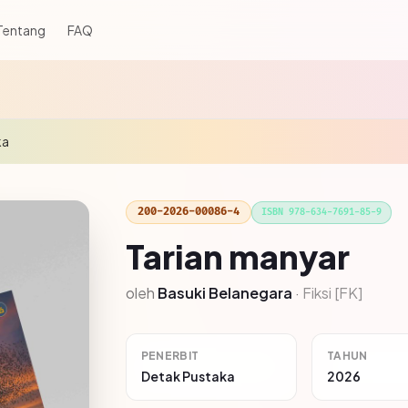
Tentang
FAQ
ka
200-2026-00086-4
ISBN 978-634-7691-85-9
Tarian manyar
oleh
Basuki Belanegara
·
Fiksi [FK]
PENERBIT
TAHUN
Detak Pustaka
2026