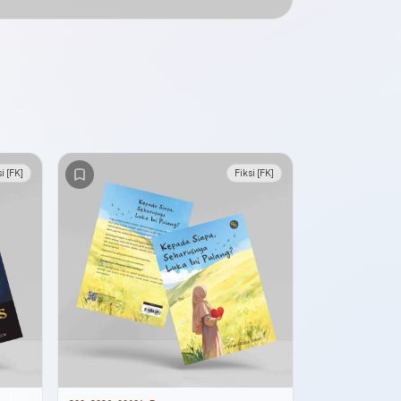
i [FK]
Fiksi [FK]