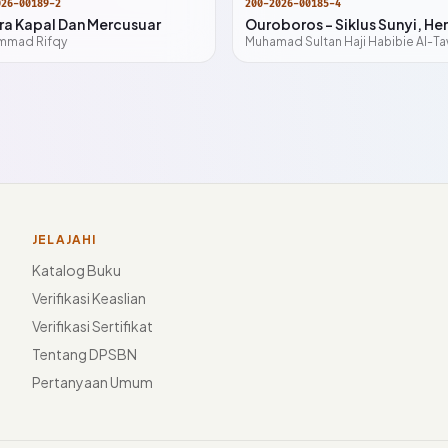
026-00189-2
200-2026-00185-4
ra Kapal Dan Mercusuar
mmad Rifqy
JELAJAHI
Katalog Buku
Verifikasi Keaslian
Verifikasi Sertifikat
Tentang DPSBN
Pertanyaan Umum