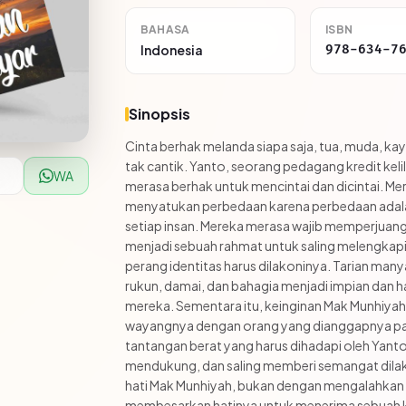
BAHASA
ISBN
Indonesia
978-634-7
Sinopsis
Cinta berhak melanda siapa saja, tua, muda, kay
tak cantik. Yanto, seorang pedagang kredit keli
WA
merasa berhak untuk mencintai dan dicintai. Me
menyatukan perbedaan karena perbedaan adal
setiap insan. Mereka merasa wajib memperjua
menjadi sebuah rahmat untuk saling melengkap
perang identitas harus dilakoninya. Tarian ma
rukun, damai, dan bahagia menjadi impian dan
mereka. Sementara itu, keinginan Mak Munhiya
wayangnya dengan orang yang dianggapnya paling
tantangan berat yang harus dihadapi oleh Yanto 
mendukung, dan saling memberi semangat dilak
hati Mak Munhiyah, bukan dengan mengalahkan
membesarkan hatinya untuk menerima sebuah k