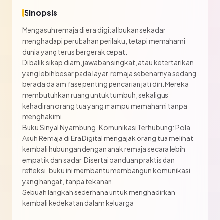
Sinopsis
Mengasuh remaja di era digital bukan sekadar
menghadapi perubahan perilaku, tetapi memahami
dunia yang terus bergerak cepat.
Di balik sikap diam, jawaban singkat, atau ketertarikan
yang lebih besar pada layar, remaja sebenarnya sedang
berada dalam fase penting pencarian jati diri. Mereka
membutuhkan ruang untuk tumbuh, sekaligus
kehadiran orang tua yang mampu memahami tanpa
menghakimi.
Buku Sinyal Nyambung, Komunikasi Terhubung: Pola
Asuh Remaja di Era Digital mengajak orang tua melihat
kembali hubungan dengan anak remaja secara lebih
empatik dan sadar. Disertai panduan praktis dan
refleksi, buku ini membantu membangun komunikasi
yang hangat, tanpa tekanan.
Sebuah langkah sederhana untuk menghadirkan
kembali kedekatan dalam keluarga