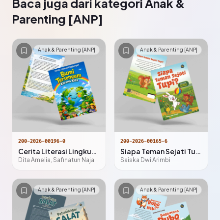
Baca juga dari kategori Anak &
Parenting [ANP]
Anak & Parenting [ANP]
Anak & Parenting [ANP]
200-2026-00196-0
200-2026-00165-6
Cerita Literasi Lingkungan Bumi Tersenyum Karena Kita
Siapa Teman Sejati Tupi?
Dita Amelia, Safinatun Najah, Syarla Maulidia, Dr. Dilla Fadhillah, M.Pd, Dr. Warsito, M.Si
Saiska Dwi Arimbi
Anak & Parenting [ANP]
Anak & Parenting [ANP]