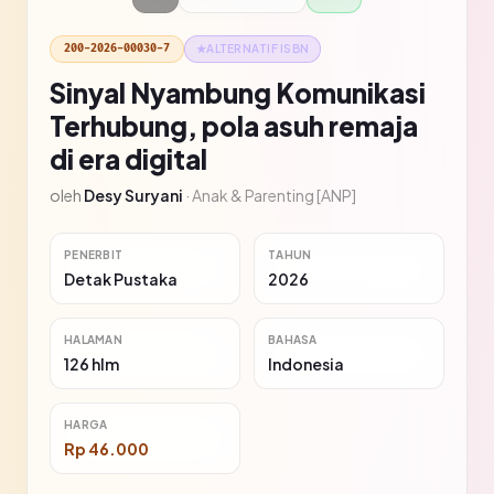
200-2026-00030-7
★
ALTERNATIF ISBN
Sinyal Nyambung Komunikasi
Terhubung, pola asuh remaja
di era digital
oleh
Desy Suryani
·
Anak & Parenting [ANP]
PENERBIT
TAHUN
Detak Pustaka
2026
HALAMAN
BAHASA
126 hlm
Indonesia
HARGA
Rp 46.000