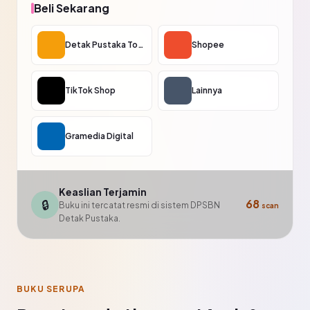
Beli Sekarang
Detak Pustaka Toko
Shopee
TikTok Shop
Lainnya
Gramedia Digital
Keaslian Terjamin
🔒
68
Buku ini tercatat resmi di sistem DPSBN
scan
Detak Pustaka.
BUKU SERUPA