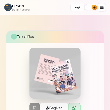
DPSBN
Login
Detak Pustaka
✓
Terverifikasi
📤 Bagikan