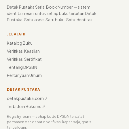
Detak Pustaka Serial Book Number — sistem
identitas resmi untuk setiap buku terbitan Detak
Pustaka. Satu kode. Satu buku. Satu identitas.
JELAJAHI
Katalog Buku
Verifikasi Keaslian
Verifikasi Sertifikat
Tentang DPSBN
Pertanyaan Umum
DETAK PUSTAKA
detakpustaka.com ↗
Terbitkan Bukumu ↗
Registry resmi — setiap kode DPSBN tercatat
permanen dan dapat diverifikasi kapan saja, gratis
tanpa login.