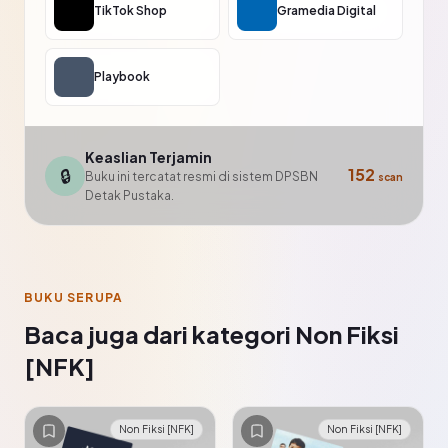
TikTok Shop
Gramedia Digital
Playbook
Keaslian Terjamin
🔒
152
Buku ini tercatat resmi di sistem DPSBN
scan
Detak Pustaka.
BUKU SERUPA
Baca juga dari kategori Non Fiksi
[NFK]
Non Fiksi [NFK]
Non Fiksi [NFK]