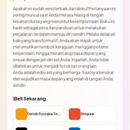
Apakah ini sudah versi terbaik dari diriku?Pertanyaan ini
sering muncul saat Anda merasa hilang di tengah
tekanan dunia yang menuntut kesempurnaan. Buku ini
hadir sebagai peta dan panduan untuk melakukan
perjalanan terdalam menuju diri sendiri. Melalui delapan
bab yang transformatif, Anda akan diajak untuk
meruntuhkan tembok keraguan, menggali potensi
terpendam, hingga merancang masa depan yang
sesuai dengan jati diri asli Anda. Ingatlah, Anda tidak
dilahirkan untuk menjadi fotokopi orang lain.
Anda adalah edisi asli yang berharga. Saatnya bersinar
dan wujudkan masa depan yang indah di tangan Anda
sendiri.
Beli Sekarang
Detak Pustaka Toko
Shopee