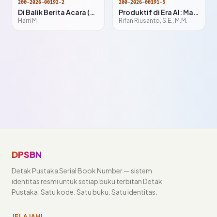
200-2026-00192-2
200-2026-00191-5
Di Balik Berita Acara (Catatan dari ruang Pengawasan Ketenagakerjaan)
Produktif di Era AI: Manajemen Waktu & Fokus untuk Mahasiswa, Pekerja, UMKM, dan Content Creator
Harri M
Rifan Riusanto, S.E., M.M.
DPSBN
Detak Pustaka Serial Book Number — sistem
identitas resmi untuk setiap buku terbitan Detak
Pustaka. Satu kode. Satu buku. Satu identitas.
JELAJAHI