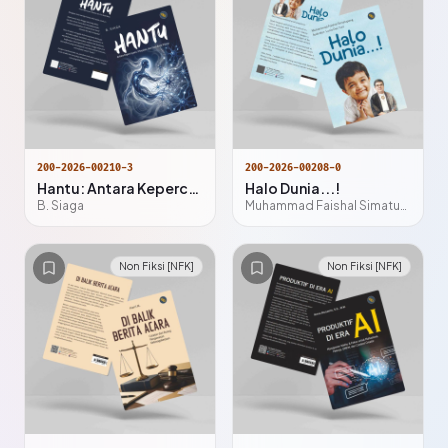
200-2026-00210-3
200-2026-00208-0
Hantu: Antara Kepercayaan, Khayalan dan Cara Kerja Pikiran
Halo Dunia...!
B. Siaga
Muhammad Faishal Simatupang
Non Fiksi [NFK]
Non Fiksi [NFK]