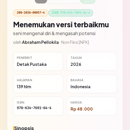
200-2026-00057-4
ISBN 978-634-7691-64-4
Menemukan versi terbaikmu
seni mengenal diri & mengasah potensi
oleh
Abraham Pellokila
·
Non Fiksi [NFK]
PENERBIT
TAHUN
Detak Pustaka
2026
HALAMAN
BAHASA
139 hlm
Indonesia
ISBN
HARGA
978-634-7691-64-4
Rp 48.000
Sinopsis