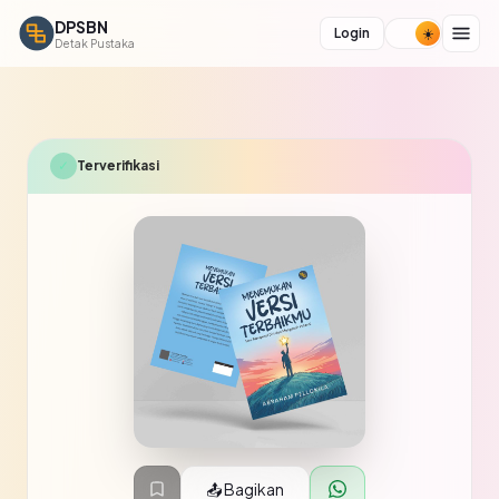
DPSBN
Login
Detak Pustaka
✓
Terverifikasi
📤 Bagikan