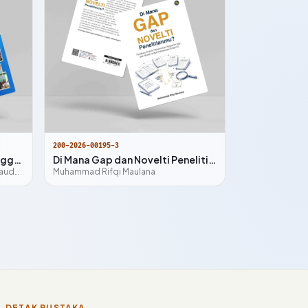
200-2026-00195-3
Guru Inspiratif: Dari 3T ke Panggung Nasional
Di Mana Gap dan Novelti Penelitianmu? (Panduan Praktis Menemukan Research Gap dan Novelti untuk Mahasiswa S1 dan S2)
Sitinurjana Qadar Jafar, S.Pd., Gr, Gaudensius Prasisko De Pasionis, S.Pd., Gr, Welemfridus Ndiwa, S.Pd., M.Pd, Syahriyati, S.Pd., M.Pd
Muhammad Rifqi Maulana
DETAK PUSTAKA