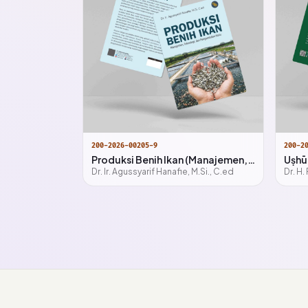
200-2026-00205-9
200-2
Produksi Benih Ikan (Manajemen, Teknologi, dan Pengendalian Mutu)
Dr. Ir. Agussyarif Hanafie, M.Si., C.ed
Dr. H.