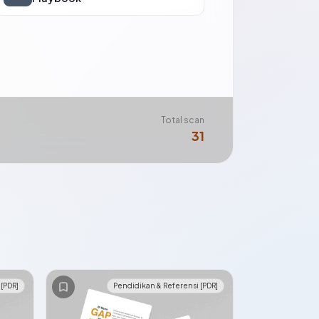
Total scan
31
[PDR]
Pendidikan & Referensi [PDR]