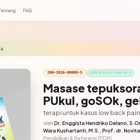
Tentang
FAQ
ka
200-2026-00089-5
ISBN 978-634-7691-90-3
Masase tepuksora
PUkul, goSOk, g
terapi untuk kasus low back pain
oleh
Dr. Enggista Hendriko Delano, S.Or.
Wara Kushartanti, M.S., Prof. dr. Novita
Pendidikan & Referensi [PDR]