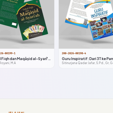
026-00199-1
200-2026-00198-4
Uṣhūl Fiqh dan Maqāṣid al-Syarī'ah: Kerangka Metodologis Fiqh Muamalah Māliyah Kontemporer
 Royani, M.A
JELAJAHI