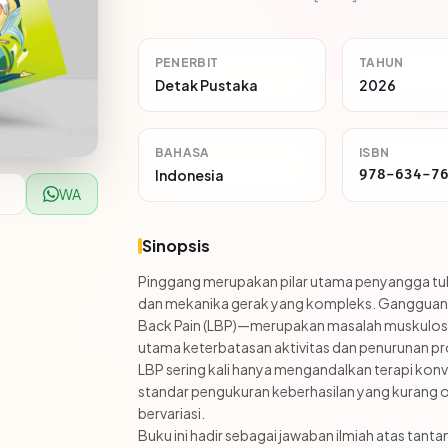
PENERBIT
TAHUN
Detak Pustaka
2026
BAHASA
ISBN
Indonesia
978-634-7
WA
Sinopsis
Pinggang merupakan pilar utama penyangga tub
dan mekanika gerak yang kompleks. Gangguan 
Back Pain (LBP)—merupakan masalah muskulosk
utama keterbatasan aktivitas dan penurunan pr
LBP sering kali hanya mengandalkan terapi kon
standar pengukuran keberhasilan yang kurang ob
bervariasi.
Buku ini hadir sebagai jawaban ilmiah atas tant