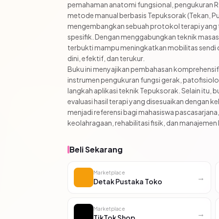
pemahaman anatomi fungsional, pengukuran Ran
metode manual berbasis Tepuksorak (Tekan, Puk
mengembangkan sebuah protokol terapi yang te
spesifik. Dengan menggabungkan teknik masase 
terbukti mampu meningkatkan mobilitas sendi d
dini, efektif, dan terukur.
Buku ini menyajikan pembahasan komprehensif 
instrumen pengukuran fungsi gerak, patofisiol
langkah aplikasi teknik Tepuksorak. Selain itu, b
evaluasi hasil terapi yang disesuaikan dengan ke
menjadi referensi bagi mahasiswa pascasarjana, pe
keolahragaan, rehabilitasi fisik, dan manajemen
Beli Sekarang
Marketplace
→
Detak Pustaka Toko
Marketplace
→
TikTok Shop