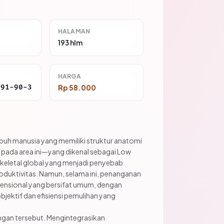
HALAMAN
193 hlm
HARGA
691-90-3
Rp 58.000
uh manusia yang memiliki struktur anatomi
pada area ini—yang dikenal sebagai Low
eletal global yang menjadi penyebab
oduktivitas. Namun, selama ini, penanganan
vensional yang bersifat umum, dengan
jektif dan efisiensi pemulihan yang
angan tersebut. Mengintegrasikan