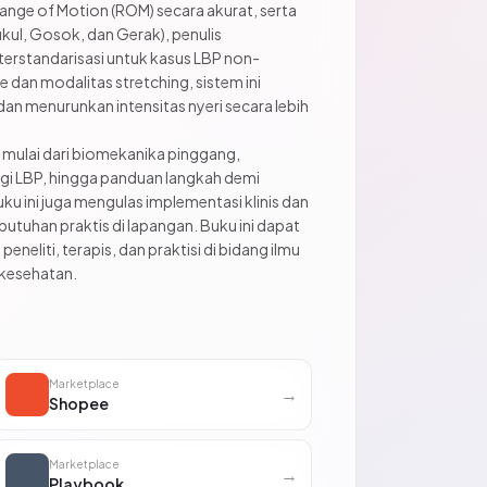
ge of Motion (ROM) secara akurat, serta
ul, Gosok, dan Gerak), penulis
rstandarisasi untuk kasus LBP non-
dan modalitas stretching, sistem ini
an menurunkan intensitas nyeri secara lebih
mulai dari biomekanika pinggang,
ogi LBP, hingga panduan langkah demi
uku ini juga mengulas implementasi klinis dan
butuhan praktis di lapangan. Buku ini dapat
neliti, terapis, dan praktisi di bidang ilmu
 kesehatan.
Marketplace
→
Shopee
Marketplace
→
Playbook