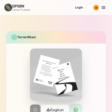
DPSBN
Login
Detak Pustaka
✓
Terverifikasi
📤 Bagikan