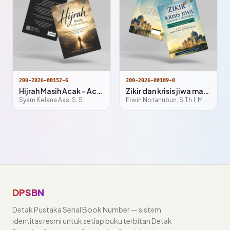
200-2026-00152-6
200-2026-00109-0
Hijrah Masih Acak - Acakan
Zikir dan krisis jiwa manusia modern
Syam Kelana Aas, S. S.
Erwin Notanubun, S.Th.I, M.Hum
DPSBN
Detak Pustaka Serial Book Number — sistem
identitas resmi untuk setiap buku terbitan Detak