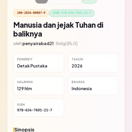
200-2026-00007-9
ISBN 978-634-7691-21-7
Manusia dan jejak Tuhan di
baliknya
oleh
penyairabad21
·
Religi [RLG]
PENERBIT
TAHUN
Detak Pustaka
2026
HALAMAN
BAHASA
129 hlm
Indonesia
ISBN
978-634-7691-21-7
Sinopsis