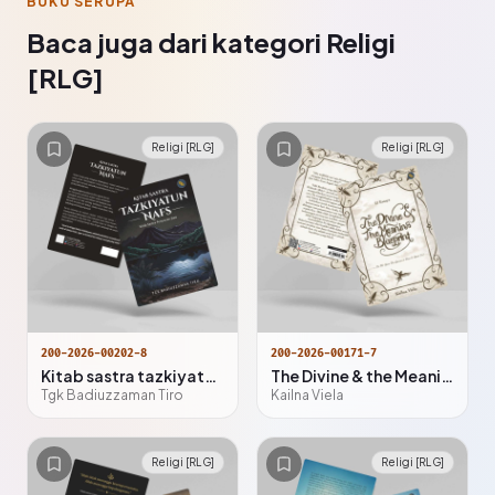
BUKU SERUPA
Baca juga dari kategori Religi
[RLG]
Religi [RLG]
Religi [RLG]
200-2026-00202-8
200-2026-00171-7
Kitab sastra tazkiyatun nafs : kitab sastra penyucian jiwa
The Divine & the Meaning Blueprint
Tgk Badiuzzaman Tiro
Kailna Viela
Religi [RLG]
Religi [RLG]