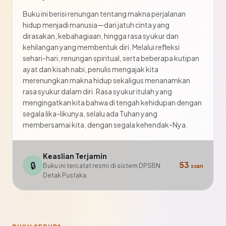
Buku ini berisi renungan tentang makna perjalanan
hidup menjadi manusia—dari jatuh cinta yang
dirasakan, kebahagiaan, hingga rasa syukur dan
kehilangan yang membentuk diri. Melalui refleksi
sehari-hari, renungan spiritual, serta beberapa kutipan
ayat dan kisah nabi, penulis mengajak kita
merenungkan makna hidup sekaligus menanamkan
rasa syukur dalam diri. Rasa syukur itulah yang
mengingatkan kita bahwa di tengah kehidupan dengan
segala lika-likunya, selalu ada Tuhan yang
membersamai kita, dengan segala kehendak-Nya.
Keaslian Terjamin
🔒
53
Buku ini tercatat resmi di sistem DPSBN
scan
Detak Pustaka.