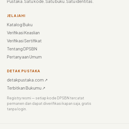
Pustaka. Satu kode. Satu buku. Satu identitas.
JELAJAHI
Katalog Buku
Verifikasi Keaslian
Verifikasi Sertifikat
Tentang DPSBN
Pertanyaan Umum
DETAK PUSTAKA
detakpustaka.com ↗
Terbitkan Bukumu ↗
Registry resmi — setiap kode DPSBN tercatat
permanen dan dapat diverifikasi kapan saja, gratis
tanpa login.