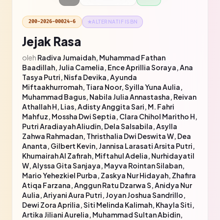
200-2026-00024-6
★
ALTERNATIF ISBN
Jejak Rasa
oleh
Radiva Jumaidah, Muhammad Fathan
Baadillah, Julia Camelia, Ence Aprillia Soraya, Ana
Tasya Putri, Nisfa Devika, Ayunda
Miftaakhurromah, Tiara Noor, Syilla Yuna Aulia,
Muhammad Bagus, Nabila Julia Annastasha, Reivan
Athallah H, Lias, Adisty Anggita Sari, M. Fahri
Mahfuz, Mossha Dwi Septia, Clara Chihol Maritho H,
Putri Aradiayah Aliudin, Dela Salsabila, Asylla
Zahwa Rahmadan, Thristhalia Dwi Deswita W, Dea
Ananta, Gilbert Kevin, Jannisa Larasati Arsita Putri,
Khumairah Al Zafirah, Miftahul Adelia, Nurhidayatil
W, Alyssa Gita Sanjaya, Mayva Rointan Silaban,
Mario Yehezkiel Purba, Zaskya Nur Hidayah, Zhafira
Atiqa Farzana, Anggun Ratu Dzarwa S, Anidya Nur
Aulia, Ariyani Aura Putri, Joyan Joshua Sandrillo,
Dewi Zora Aprilia, Siti Melinda Kalimah, Khayla Siti,
Artika Jiliani Aurelia, Muhammad Sultan Abidin,