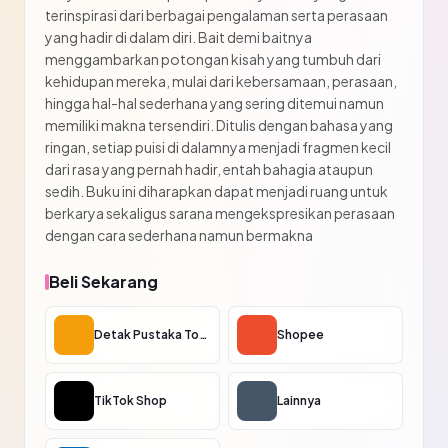
terinspirasi dari berbagai pengalaman serta perasaan
yang hadir di dalam diri. Bait demi baitnya
menggambarkan potongan kisah yang tumbuh dari
kehidupan mereka, mulai dari kebersamaan, perasaan,
hingga hal-hal sederhana yang sering ditemui namun
memiliki makna tersendiri. Ditulis dengan bahasa yang
ringan, setiap puisi di dalamnya menjadi fragmen kecil
dari rasa yang pernah hadir, entah bahagia ataupun
sedih. Buku ini diharapkan dapat menjadi ruang untuk
berkarya sekaligus sarana mengekspresikan perasaan
dengan cara sederhana namun bermakna
Beli Sekarang
Detak Pustaka Toko
Shopee
TikTok Shop
Lainnya