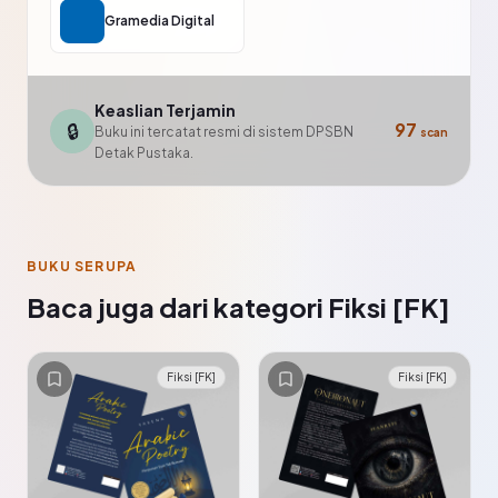
Gramedia Digital
Keaslian Terjamin
🔒
97
Buku ini tercatat resmi di sistem DPSBN
scan
Detak Pustaka.
BUKU SERUPA
Baca juga dari kategori Fiksi [FK]
Fiksi [FK]
Fiksi [FK]