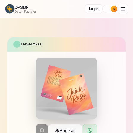
DPSBN
Login
Detak Pustaka
✓
Terverifikasi
📤 Bagikan