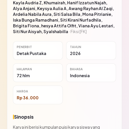
Kayla Audria Z, Khumairah, Hanif Izzatun Najah,
Alya Anjani, Keysya Aulia A, Awang Rayhan Al Zaqi,
Ardelia Nabila Aura, Siti Salsa Bila, Mona Pitrianie,
Iska Bunga Ramadhani, Siti Kirani Nurfadhila,
Brigita Fiona, hesya Attifa Olfit, Viana Ayu Lestari,
Siti Nur Aisyah, Syalshabilla
·
Fiksi [FK]
PENERBIT
TAHUN
Detak Pustaka
2026
HALAMAN
BAHASA
72 hlm
Indonesia
HARGA
Rp 36.000
Sinopsis
Karya ini berisi kumpulan puisi karya siswa yang