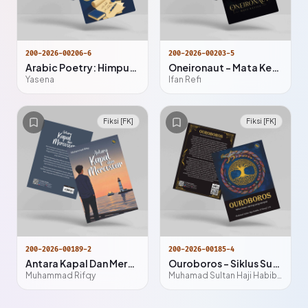
200-2026-00206-6
200-2026-00203-5
Arabic Poetry: Himpunan Syair Tak Bertuan
Oneironaut - Mata Ketiga
Yasena
Ifan Refi
Fiksi [FK]
Fiksi [FK]
200-2026-00189-2
200-2026-00185-4
Antara Kapal Dan Mercusuar
Ouroboros – Siklus Sunyi, Hening yang Menjadi
Muhammad Rifqy
Muhamad Sultan Haji Habibie Al-Tawaf, S.M.