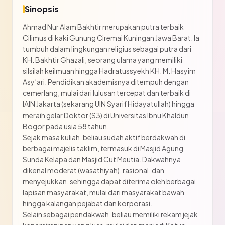
Sinopsis
Ahmad Nur Alam Bakhtir merupakan putra terbaik
Cilimus di kaki Gunung Ciremai Kuningan Jawa Barat. Ia
tumbuh dalam lingkungan religius sebagai putra dari
KH. Bakhtir Ghazali, seorang ulama yang memiliki
silsilah keilmuan hingga Hadratussyekh KH. M. Hasyim
Asy’ari. Pendidikan akademisnya ditempuh dengan
cemerlang, mulai dari lulusan tercepat dan terbaik di
IAIN Jakarta (sekarang UIN Syarif Hidayatullah) hingga
meraih gelar Doktor (S3) di Universitas Ibnu Khaldun
Bogor pada usia 58 tahun.
Sejak masa kuliah, beliau sudah aktif berdakwah di
berbagai majelis taklim, termasuk di Masjid Agung
Sunda Kelapa dan Masjid Cut Meutia. Dakwahnya
dikenal moderat (wasathiyah), rasional, dan
menyejukkan, sehingga dapat diterima oleh berbagai
lapisan masyarakat, mulai dari masyarakat bawah
hingga kalangan pejabat dan korporasi.
Selain sebagai pendakwah, beliau memiliki rekam jejak