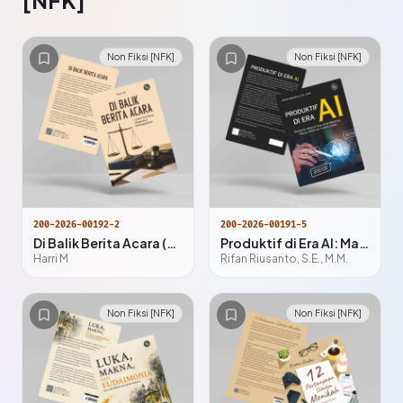
[NFK]
Non Fiksi [NFK]
Non Fiksi [NFK]
200-2026-00192-2
200-2026-00191-5
Di Balik Berita Acara (Catatan dari ruang Pengawasan Ketenagakerjaan)
Produktif di Era AI: Manajemen Waktu & Fokus untuk Mahasiswa, Pekerja, UMKM, dan Content Creator
Harri M
Rifan Riusanto, S.E., M.M.
Non Fiksi [NFK]
Non Fiksi [NFK]