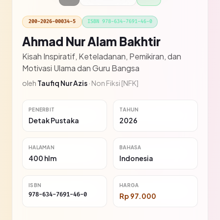
200-2026-00034-5
ISBN 978-634-7691-46-0
Ahmad Nur Alam Bakhtir
Kisah Inspiratif, Keteladanan, Pemikiran, dan
Motivasi Ulama dan Guru Bangsa
oleh
Taufiq Nur Azis
·
Non Fiksi [NFK]
PENERBIT
TAHUN
Detak Pustaka
2026
HALAMAN
BAHASA
400 hlm
Indonesia
ISBN
HARGA
978-634-7691-46-0
Rp 97.000