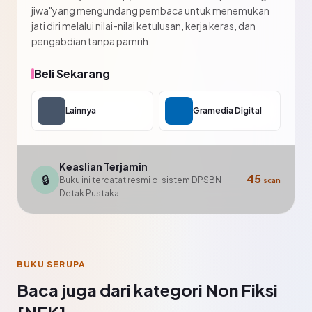
jiwa"yang mengundang pembaca untuk menemukan
jati diri melalui nilai-nilai ketulusan, kerja keras, dan
pengabdian tanpa pamrih.
Beli Sekarang
Lainnya
Gramedia Digital
Keaslian Terjamin
🔒
45
Buku ini tercatat resmi di sistem DPSBN
scan
Detak Pustaka.
BUKU SERUPA
Baca juga dari kategori Non Fiksi