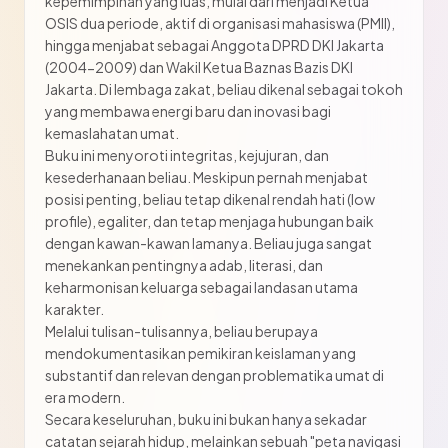
kepemimpinan yang luas, mulai dari menjadi Ketua
OSIS dua periode, aktif di organisasi mahasiswa (PMII),
hingga menjabat sebagai Anggota DPRD DKI Jakarta
(2004-2009) dan Wakil Ketua Baznas Bazis DKI
Jakarta. Di lembaga zakat, beliau dikenal sebagai tokoh
yang membawa energi baru dan inovasi bagi
kemaslahatan umat.
Buku ini menyoroti integritas, kejujuran, dan
kesederhanaan beliau. Meskipun pernah menjabat
posisi penting, beliau tetap dikenal rendah hati (low
profile), egaliter, dan tetap menjaga hubungan baik
dengan kawan-kawan lamanya. Beliau juga sangat
menekankan pentingnya adab, literasi, dan
keharmonisan keluarga sebagai landasan utama
karakter.
Melalui tulisan-tulisannya, beliau berupaya
mendokumentasikan pemikiran keislaman yang
substantif dan relevan dengan problematika umat di
era modern.
Secara keseluruhan, buku ini bukan hanya sekadar
catatan sejarah hidup, melainkan sebuah "peta navigasi