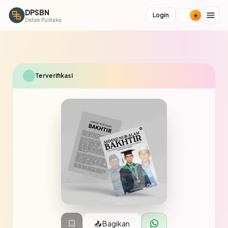
DPSBN
Login
Detak Pustaka
✓
Terverifikasi
📤 Bagikan