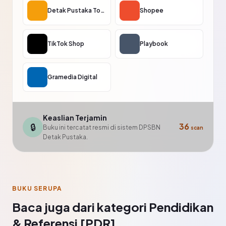
Detak Pustaka Toko
Shopee
TikTok Shop
Playbook
Gramedia Digital
Keaslian Terjamin
🔒
36
Buku ini tercatat resmi di sistem DPSBN
scan
Detak Pustaka.
BUKU SERUPA
Baca juga dari kategori Pendidikan
& Referensi [PDR]