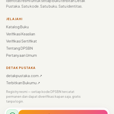
identitas resmi untuk setiap buku terbitan Detak
Pustaka. Satu kode. Satu buku. Satu identitas.
JELAJAHI
Katalog Buku
Verifikasi Keaslian
Verifikasi Sertifikat
Tentang DPSBN
Pertanyaan Umum
DETAK PUSTAKA
detakpustaka.com ↗
Terbitkan Bukumu ↗
Registry resmi — setiap kode DPSBN tercatat
permanen dan dapat diverifikasi kapan saja, gratis
tanpa login.