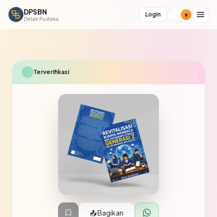
DPSBN
Login
Detak Pustaka
✓
Terverifikasi
📤 Bagikan