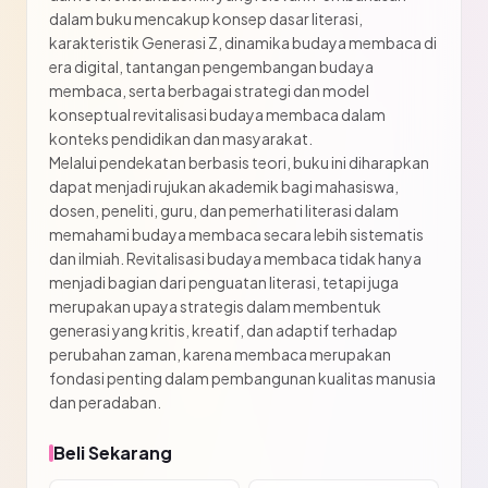
dalam buku mencakup konsep dasar literasi,
karakteristik Generasi Z, dinamika budaya membaca di
era digital, tantangan pengembangan budaya
membaca, serta berbagai strategi dan model
konseptual revitalisasi budaya membaca dalam
konteks pendidikan dan masyarakat.
Melalui pendekatan berbasis teori, buku ini diharapkan
dapat menjadi rujukan akademik bagi mahasiswa,
dosen, peneliti, guru, dan pemerhati literasi dalam
memahami budaya membaca secara lebih sistematis
dan ilmiah. Revitalisasi budaya membaca tidak hanya
menjadi bagian dari penguatan literasi, tetapi juga
merupakan upaya strategis dalam membentuk
generasi yang kritis, kreatif, dan adaptif terhadap
perubahan zaman, karena membaca merupakan
fondasi penting dalam pembangunan kualitas manusia
dan peradaban.
Beli Sekarang