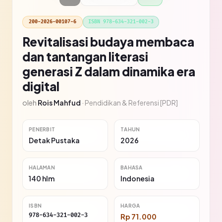
200-2026-00107-6
ISBN 978-634-321-002-3
Revitalisasi budaya membaca
dan tantangan literasi
generasi Z dalam dinamika era
digital
oleh
Rois Mahfud
·
Pendidikan & Referensi [PDR]
PENERBIT
TAHUN
Detak Pustaka
2026
HALAMAN
BAHASA
140 hlm
Indonesia
ISBN
HARGA
978-634-321-002-3
Rp 71.000