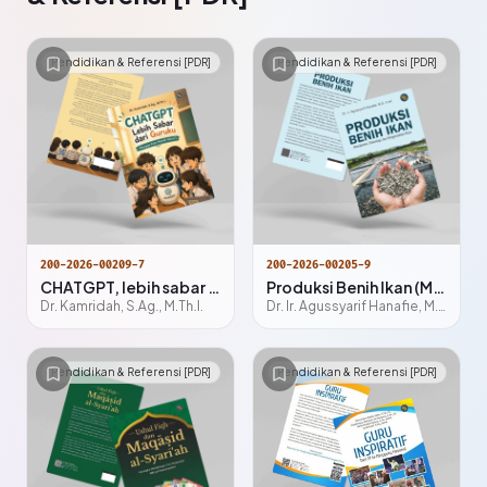
Pendidikan & Referensi [PDR]
Pendidikan & Referensi [PDR]
200-2026-00209-7
200-2026-00205-9
CHATGPT, lebih sabar dari guruku : mengapa kami memilih mesin?
Produksi Benih Ikan (Manajemen, Teknologi, dan Pengendalian Mutu)
Dr. Kamridah, S.Ag., M.Th.I.
Dr. Ir. Agussyarif Hanafie, M.Si., C.ed
Pendidikan & Referensi [PDR]
Pendidikan & Referensi [PDR]