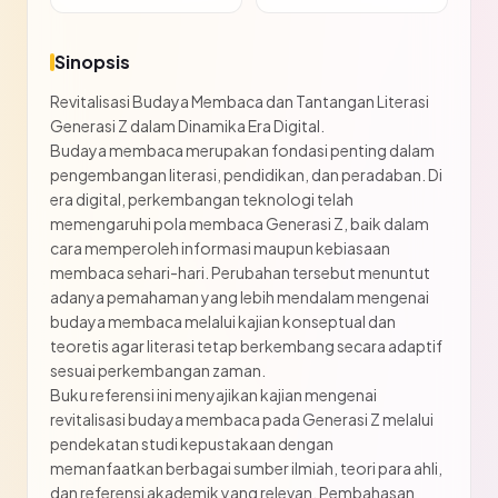
Sinopsis
Revitalisasi Budaya Membaca dan Tantangan Literasi
Generasi Z dalam Dinamika Era Digital.
Budaya membaca merupakan fondasi penting dalam
pengembangan literasi, pendidikan, dan peradaban. Di
era digital, perkembangan teknologi telah
memengaruhi pola membaca Generasi Z, baik dalam
cara memperoleh informasi maupun kebiasaan
membaca sehari-hari. Perubahan tersebut menuntut
adanya pemahaman yang lebih mendalam mengenai
budaya membaca melalui kajian konseptual dan
teoretis agar literasi tetap berkembang secara adaptif
sesuai perkembangan zaman.
Buku referensi ini menyajikan kajian mengenai
revitalisasi budaya membaca pada Generasi Z melalui
pendekatan studi kepustakaan dengan
memanfaatkan berbagai sumber ilmiah, teori para ahli,
dan referensi akademik yang relevan. Pembahasan