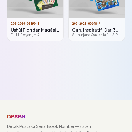
200-2026-00199-1
200-2026-00198-4
Uṣhūl Fiqh dan Maqāṣid al-Syarī'ah: Kerangka Metodologis Fiqh Muamalah Māliyah Kontemporer
Guru Inspiratif: Dari 3T ke Panggung Nasional
Dr. H. Royani, M.A
Sitinurjana Qadar Jafar, S.Pd., Gr, Gaudensius Prasisko De Pasionis, S.Pd., Gr, Welemfridus Ndiwa, S.Pd., M.Pd, Syahriyati, S.Pd., M.Pd
DPSBN
Detak Pustaka Serial Book Number — sistem