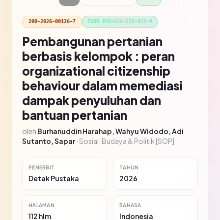
200-2026-00126-7
ISBN 978-634-321-013-9
Pembangunan pertanian
berbasis kelompok : peran
organizational citizenship
behaviour dalam memediasi
dampak penyuluhan dan
bantuan pertanian
oleh
Burhanuddin Harahap, Wahyu Widodo, Adi
Sutanto, Sapar
·
Sosial, Budaya & Politik [SOP]
PENERBIT
TAHUN
Detak Pustaka
2026
HALAMAN
BAHASA
112 hlm
Indonesia