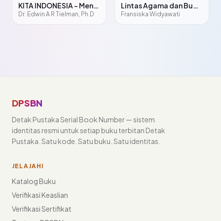
KITA INDONESIA – Menggugat dan Merayakan Kembali Arti Menjadi Indonesia
Lintas Agama dan Budaya Peta Riset Indonesia Kontemporer
Dr. Edwin A R Tielman, Ph.D
Fransiska Widyawati
DPSBN
Detak Pustaka Serial Book Number — sistem
identitas resmi untuk setiap buku terbitan Detak
Pustaka. Satu kode. Satu buku. Satu identitas.
JELAJAHI
Katalog Buku
Verifikasi Keaslian
Verifikasi Sertifikat