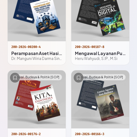
200-2026-00200-4
200-2026-00187-8
Perampasan Aset Hasil Korupsi dan Pencucian Uang melalui Integrated Asset Recovery System
Mengawal Layanan Publik Digital:
Dr. Manguni Wiria Darma Sinulingga, S.H., M.H.
Heru Wahyudi, S.IP., M.Si
Sosial, Budaya & Politik [SOP]
Sosial, Budaya & Politik [SOP]
200-2026-00176-2
200-2026-00166-3