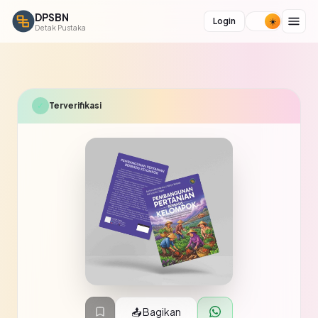
DPSBN
Login
Detak Pustaka
✓
Terverifikasi
📤 Bagikan