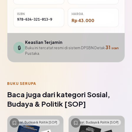
ISBN
HARGA
978-634-321-013-9
Rp 43.000
Keaslian Terjamin
🔒
31
Buku ini tercatat resmi di sistem DPSBN Detak
scan
Pustaka.
BUKU SERUPA
Baca juga dari kategori Sosial,
Budaya & Politik [SOP]
Sosial, Budaya & Politik [SOP]
Sosial, Budaya & Politik [SOP]