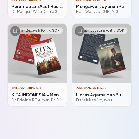
200-2026-00200-4
200-2026-00187-8
Perampasan Aset Hasil Korupsi dan Pencucian Uang melalui Integrated Asset Recovery System
Mengawal Layanan Publik Digital:
Dr. Manguni Wiria Darma Sinulingga, S.H., M.H.
Heru Wahyudi, S.IP., M.Si
Sosial, Budaya & Politik [SOP]
Sosial, Budaya & Politik [SOP]
200-2026-00176-2
200-2026-00166-3
KITA INDONESIA – Menggugat dan Merayakan Kembali Arti Menjadi Indonesia
Lintas Agama dan Budaya Peta Riset Indonesia Kontemporer
Dr. Edwin A R Tielman, Ph.D
Fransiska Widyawati