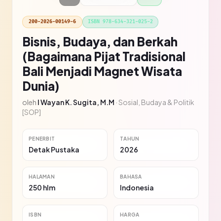
200-2026-00149-6
ISBN 978-634-321-025-2
Bisnis, Budaya, dan Berkah
(Bagaimana Pijat Tradisional
Bali Menjadi Magnet Wisata
Dunia)
oleh
I Wayan K. Sugita, M.M
·
Sosial, Budaya & Politik
[SOP]
PENERBIT
TAHUN
Detak Pustaka
2026
HALAMAN
BAHASA
250 hlm
Indonesia
ISBN
HARGA