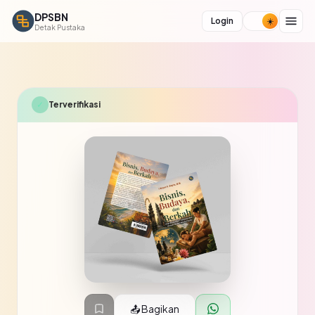
DPSBN
Login
Detak Pustaka
✓
Terverifikasi
📤 Bagikan