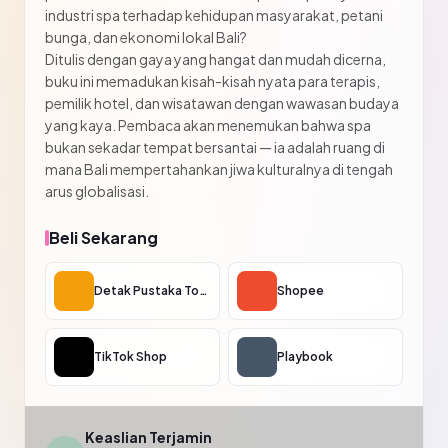
industri spa terhadap kehidupan masyarakat, petani
bunga, dan ekonomi lokal Bali?
Ditulis dengan gaya yang hangat dan mudah dicerna,
buku ini memadukan kisah-kisah nyata para terapis,
pemilik hotel, dan wisatawan dengan wawasan budaya
yang kaya. Pembaca akan menemukan bahwa spa
bukan sekadar tempat bersantai — ia adalah ruang di
mana Bali mempertahankan jiwa kulturalnya di tengah
arus globalisasi.
Beli Sekarang
Detak Pustaka Toko
Shopee
TikTok Shop
Playbook
Keaslian Terjamin