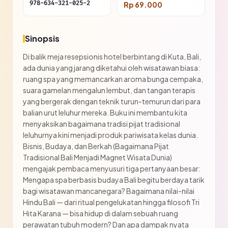
978-634-321-025-2
Rp 69.000
Sinopsis
Di balik meja resepsionis hotel berbintang di Kuta, Bali,
ada dunia yang jarang diketahui oleh wisatawan biasa:
ruang spa yang memancarkan aroma bunga cempaka,
suara gamelan mengalun lembut, dan tangan terapis
yang bergerak dengan teknik turun-temurun dari para
balian urut leluhur mereka. Buku ini membantu kita
menyaksikan bagaimana tradisi pijat tradisional
leluhurnya kini menjadi produk pariwisata kelas dunia.
Bisnis, Budaya, dan Berkah (Bagaimana Pijat
Tradisional Bali Menjadi Magnet Wisata Dunia)
mengajak pembaca menyusuri tiga pertanyaan besar:
Mengapa spa berbasis budaya Bali begitu berdaya tarik
bagi wisatawan mancanegara? Bagaimana nilai-nilai
Hindu Bali — dari ritual pengelukatan hingga filosofi Tri
Hita Karana — bisa hidup di dalam sebuah ruang
perawatan tubuh modern? Dan apa dampak nyata